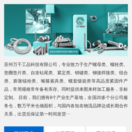
苏州万千工品科技有限公司，专业致力于生产螺母类、螺栓类、
垫圈垫片类、自攻钻尾类、紧定类、销键类、铆接焊接类、组合
类、膨胀锚栓类、喉箍索具类、螺套镶嵌类等高品质紧固件产
品，常用规格常年备有库存。同时提供来图来样加工服务，非标
定制。 目前，我们拥有8个产业生产基地，全国20多个分公司服
务仓，数万平米仓储面积，与国内各知名物流品牌达成长期合作
关系，出货后保证第一时间发货···