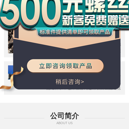
>品质源于细节，为了让您买到更好的产
品，努力完善每一个细节，从原材料到工
艺，都倾注着我们对品质的追求
型号丰富
常规产品1000余品类，4000多规格，常
备库存5000余吨，有各种美制、英制、德
制及国标紧固件，主要材质有不锈钢、碳
钢、铜以及合金结构钢等
交货及时
拥有8个产业生产基地，全国20多个分公
司服务仓，数万平米仓储面积，更有自建
配送体系，仓库辐射周边采取自主配送送
货上门，当日送当日达
公司简介
ABOUT US