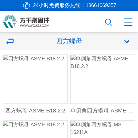
24小时免费服务热线：
18661069357
四方螺母
四方螺母 ASME B18.2.2
单倒角四方螺母 ASME B18.2.2