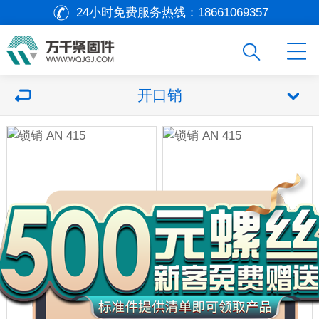
24小时免费服务热线：
18661069357
开口销
万
千
工
品
锁销 AN 415
锁销 AN 415