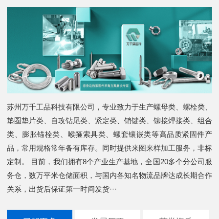
苏州万千工品科技有限公司，专业致力于生产螺母类、螺栓类、
垫圈垫片类、自攻钻尾类、紧定类、销键类、铆接焊接类、组合
类、膨胀锚栓类、喉箍索具类、螺套镶嵌类等高品质紧固件产
品，常用规格常年备有库存。同时提供来图来样加工服务，非标
定制。 目前，我们拥有8个产业生产基地，全国20多个分公司服
务仓，数万平米仓储面积，与国内各知名物流品牌达成长期合作
关系，出货后保证第一时间发货···