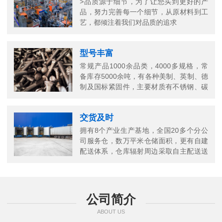
>品质源于细节，为了让您买到更好的产
品，努力完善每一个细节，从原材料到工
艺，都倾注着我们对品质的追求
型号丰富
常规产品1000余品类，4000多规格，常
备库存5000余吨，有各种美制、英制、德
制及国标紧固件，主要材质有不锈钢、碳
钢、铜以及合金结构钢等
交货及时
拥有8个产业生产基地，全国20多个分公
司服务仓，数万平米仓储面积，更有自建
配送体系，仓库辐射周边采取自主配送送
货上门，当日送当日达
公司简介
ABOUT US