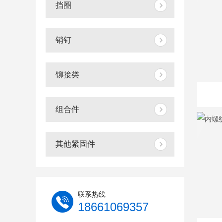
挡圈
销钉
铆接类
组合件
其他紧固件
联系热线
18661069357