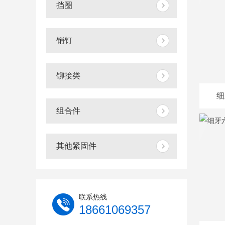
挡圈
销钉
铆接类
细
组合件
其他紧固件
联系热线
18661069357