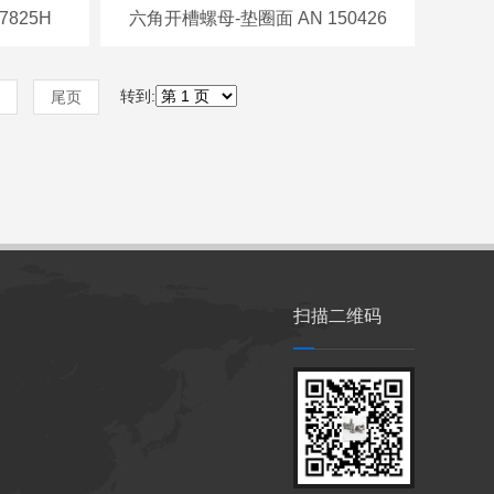
825H
六角开槽螺母-垫圈面 AN 150426
转到:
尾页
扫描二维码