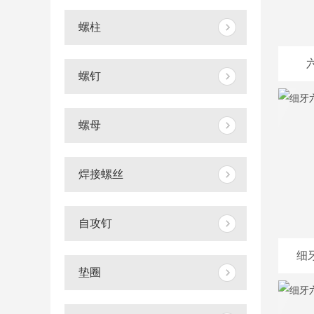
螺柱
六
螺钉
螺母
焊接螺丝
自攻钉
细牙
垫圈