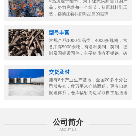
>品质源于细节，为了让您买到更好的产
品，努力完善每一个细节，从原材料到工
艺，都倾注着我们对品质的追求
型号丰富
常规产品1000余品类，4000多规格，常
备库存5000余吨，有各种美制、英制、德
制及国标紧固件，主要材质有不锈钢、碳
钢、铜以及合金结构钢等
交货及时
拥有8个产业生产基地，全国20多个分公
司服务仓，数万平米仓储面积，更有自建
配送体系，仓库辐射周边采取自主配送送
货上门，当日送当日达
公司简介
ABOUT US