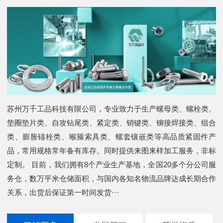
苏州万千工品科技有限公司，专业致力于生产螺母类、螺栓类、
垫圈垫片类、自攻钻尾类、紧定类、销键类、铆接焊接类、组合
类、膨胀锚栓类、喉箍索具类、螺套镶嵌类等高品质紧固件产
品，常用规格常年备有库存。同时提供来图来样加工服务，非标
定制。 目前，我们拥有8个产业生产基地，全国20多个分公司服
务仓，数万平米仓储面积，与国内各知名物流品牌达成长期合作
关系，出货后保证第一时间发货···