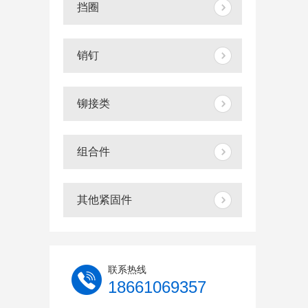
挡圈
销钉
铆接类
组合件
其他紧固件
联系热线
18661069357