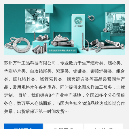
苏州万千工品科技有限公司，专业致力于生产螺母类、螺栓类、
垫圈垫片类、自攻钻尾类、紧定类、销键类、铆接焊接类、组合
类、膨胀锚栓类、喉箍索具类、螺套镶嵌类等高品质紧固件产
品，常用规格常年备有库存。同时提供来图来样加工服务，非标
定制。 目前，我们拥有8个产业生产基地，全国20多个分公司服
务仓，数万平米仓储面积，与国内各知名物流品牌达成长期合作
关系，出货后保证第一时间发货···