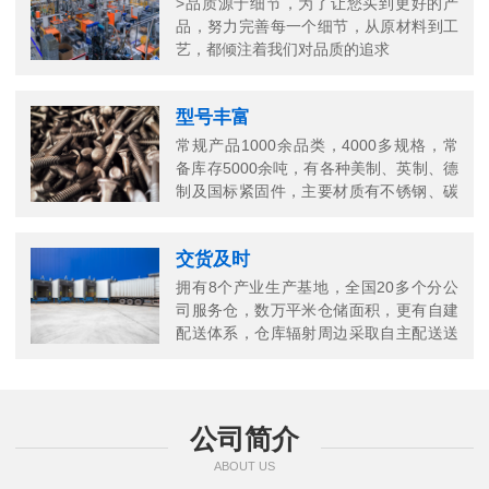
>品质源于细节，为了让您买到更好的产
品，努力完善每一个细节，从原材料到工
艺，都倾注着我们对品质的追求
型号丰富
常规产品1000余品类，4000多规格，常
备库存5000余吨，有各种美制、英制、德
制及国标紧固件，主要材质有不锈钢、碳
钢、铜以及合金结构钢等
交货及时
拥有8个产业生产基地，全国20多个分公
司服务仓，数万平米仓储面积，更有自建
配送体系，仓库辐射周边采取自主配送送
货上门，当日送当日达
公司简介
ABOUT US