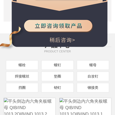
质量保证
五星服务支持
种类规格齐全
产品中心
PRODUCT CENTER
螺栓
螺钉
螺母
焊接螺丝
垫圈
自攻钉
挡圈
销钉
铆接类