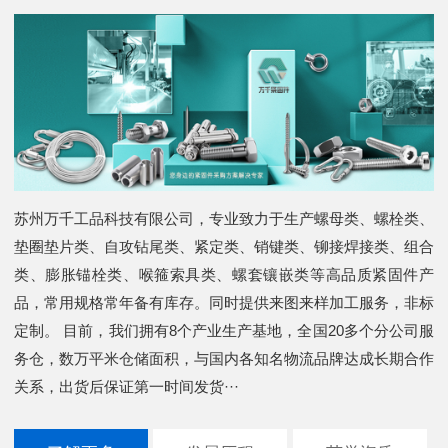
苏州万千工品科技有限公司，专业致力于生产螺母类、螺栓类、
垫圈垫片类、自攻钻尾类、紧定类、销键类、铆接焊接类、组合
类、膨胀锚栓类、喉箍索具类、螺套镶嵌类等高品质紧固件产
品，常用规格常年备有库存。同时提供来图来样加工服务，非标
定制。 目前，我们拥有8个产业生产基地，全国20多个分公司服
务仓，数万平米仓储面积，与国内各知名物流品牌达成长期合作
关系，出货后保证第一时间发货···