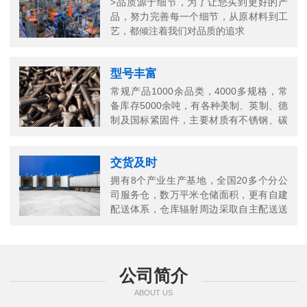
>品质源于细节，为了让您买到更好的产
品，努力完善每一个细节，从原材料到工
艺，都倾注着我们对品质的追求
型号丰富
常规产品1000余品类，4000多规格，常
备库存5000余吨，有各种美制、英制、德
制及国标紧固件，主要材质有不锈钢、碳
钢、铜以及合金结构钢等
交货及时
拥有8个产业生产基地，全国20多个分公
司服务仓，数万平米仓储面积，更有自建
配送体系，仓库辐射周边采取自主配送送
货上门，当日送当日达
公司简介
ABOUT US