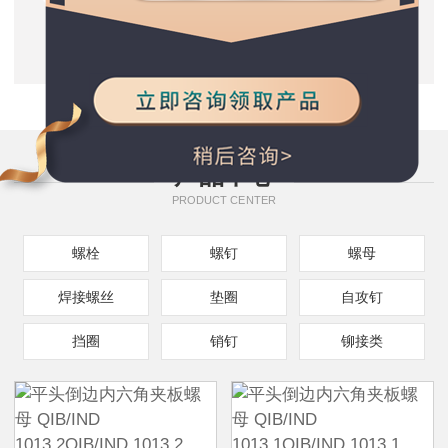
质量保证
五星服务支持
种类规格齐全
产品中心
PRODUCT CENTER
螺栓
螺钉
螺母
焊接螺丝
垫圈
自攻钉
挡圈
销钉
铆接类