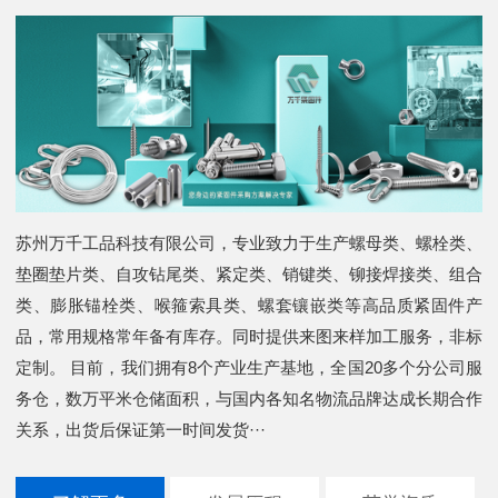
苏州万千工品科技有限公司，专业致力于生产螺母类、螺栓类、
垫圈垫片类、自攻钻尾类、紧定类、销键类、铆接焊接类、组合
类、膨胀锚栓类、喉箍索具类、螺套镶嵌类等高品质紧固件产
品，常用规格常年备有库存。同时提供来图来样加工服务，非标
定制。 目前，我们拥有8个产业生产基地，全国20多个分公司服
务仓，数万平米仓储面积，与国内各知名物流品牌达成长期合作
关系，出货后保证第一时间发货···