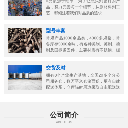
>品质源于细节，为了让您买到更好的产
品，努力完善每一个细节，从原材料到工
艺，都倾注着我们对品质的追求
型号丰富
常规产品1000余品类，4000多规格，常
备库存5000余吨，有各种美制、英制、德
制及国标紧固件，主要材质有不锈钢、碳
钢、铜以及合金结构钢等
交货及时
拥有8个产业生产基地，全国20多个分公
司服务仓，数万平米仓储面积，更有自建
配送体系，仓库辐射周边采取自主配送送
货上门，当日送当日达
公司简介
ABOUT US