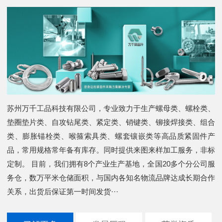
苏州万千工品科技有限公司，专业致力于生产螺母类、螺栓类、
垫圈垫片类、自攻钻尾类、紧定类、销键类、铆接焊接类、组合
类、膨胀锚栓类、喉箍索具类、螺套镶嵌类等高品质紧固件产
品，常用规格常年备有库存。同时提供来图来样加工服务，非标
定制。 目前，我们拥有8个产业生产基地，全国20多个分公司服
务仓，数万平米仓储面积，与国内各知名物流品牌达成长期合作
关系，出货后保证第一时间发货···