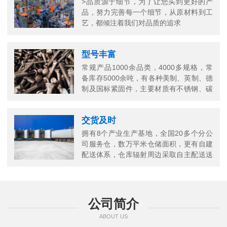
>品质源于细节，为了让您买到更好的产
品，努力完善每一个细节，从原材料到工
艺，都倾注着我们对品质的追求
型号丰富
常规产品1000余品类，4000多规格，常
备库存5000余吨，有各种美制、英制、德
制及国标紧固件，主要材质有不锈钢、碳
钢、铜以及合金结构钢等
交货及时
拥有8个产业生产基地，全国20多个分公
司服务仓，数万平米仓储面积，更有自建
配送体系，仓库辐射周边采取自主配送送
货上门，当日送当日达
公司简介
ABOUT US