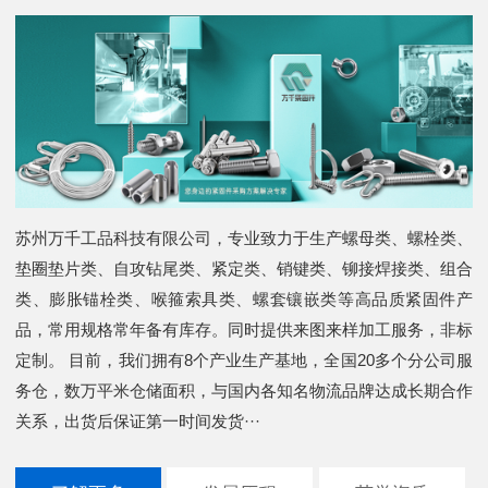
苏州万千工品科技有限公司，专业致力于生产螺母类、螺栓类、
垫圈垫片类、自攻钻尾类、紧定类、销键类、铆接焊接类、组合
类、膨胀锚栓类、喉箍索具类、螺套镶嵌类等高品质紧固件产
品，常用规格常年备有库存。同时提供来图来样加工服务，非标
定制。 目前，我们拥有8个产业生产基地，全国20多个分公司服
务仓，数万平米仓储面积，与国内各知名物流品牌达成长期合作
关系，出货后保证第一时间发货···