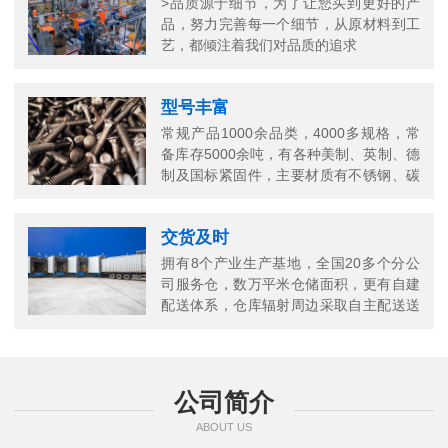
>品质源于细节，为了让您买到更好的产
品，努力完善每一个细节，从原材料到工
艺，都倾注着我们对品质的追求
型号丰富
常规产品1000余品类，4000多规格，常
备库存5000余吨，有各种美制、英制、德
制及国标紧固件，主要材质有不锈钢、碳
钢、铜以及合金结构钢等
交货及时
拥有8个产业生产基地，全国20多个分公
司服务仓，数万平米仓储面积，更有自建
配送体系，仓库辐射周边采取自主配送送
货上门，当日送当日达
公司简介
ABOUT US