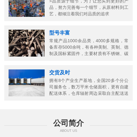
>品质源于细节，为了让您买到更好的产
品，努力完善每一个细节，从原材料到工
艺，都倾注着我们对品质的追求
型号丰富
常规产品1000余品类，4000多规格，常
备库存5000余吨，有各种美制、英制、德
制及国标紧固件，主要材质有不锈钢、碳
钢、铜以及合金结构钢等
交货及时
拥有8个产业生产基地，全国20多个分公
司服务仓，数万平米仓储面积，更有自建
配送体系，仓库辐射周边采取自主配送送
货上门，当日送当日达
公司简介
ABOUT US