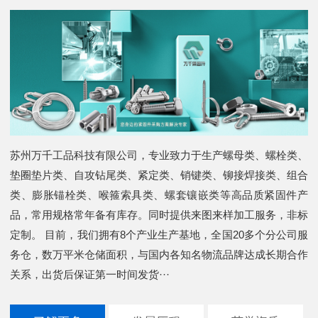
苏州万千工品科技有限公司，专业致力于生产螺母类、螺栓类、
垫圈垫片类、自攻钻尾类、紧定类、销键类、铆接焊接类、组合
类、膨胀锚栓类、喉箍索具类、螺套镶嵌类等高品质紧固件产
品，常用规格常年备有库存。同时提供来图来样加工服务，非标
定制。 目前，我们拥有8个产业生产基地，全国20多个分公司服
务仓，数万平米仓储面积，与国内各知名物流品牌达成长期合作
关系，出货后保证第一时间发货···