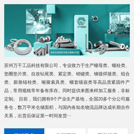
苏州万千工品科技有限公司，专业致力于生产螺母类、螺栓类、
垫圈垫片类、自攻钻尾类、紧定类、销键类、铆接焊接类、组合
类、膨胀锚栓类、喉箍索具类、螺套镶嵌类等高品质紧固件产
品，常用规格常年备有库存。同时提供来图来样加工服务，非标
定制。 目前，我们拥有8个产业生产基地，全国20多个分公司服
务仓，数万平米仓储面积，与国内各知名物流品牌达成长期合作
关系，出货后保证第一时间发货···