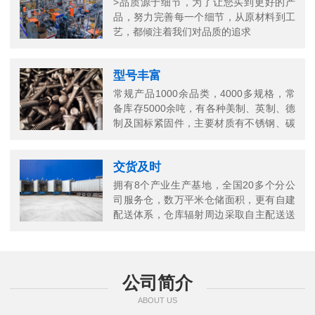
>品质源于细节，为了让您买到更好的产
品，努力完善每一个细节，从原材料到工
艺，都倾注着我们对品质的追求
型号丰富
常规产品1000余品类，4000多规格，常
备库存5000余吨，有各种美制、英制、德
制及国标紧固件，主要材质有不锈钢、碳
钢、铜以及合金结构钢等
交货及时
拥有8个产业生产基地，全国20多个分公
司服务仓，数万平米仓储面积，更有自建
配送体系，仓库辐射周边采取自主配送送
货上门，当日送当日达
公司简介
ABOUT US