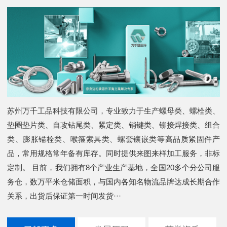
苏州万千工品科技有限公司，专业致力于生产螺母类、螺栓类、
垫圈垫片类、自攻钻尾类、紧定类、销键类、铆接焊接类、组合
类、膨胀锚栓类、喉箍索具类、螺套镶嵌类等高品质紧固件产
品，常用规格常年备有库存。同时提供来图来样加工服务，非标
定制。 目前，我们拥有8个产业生产基地，全国20多个分公司服
务仓，数万平米仓储面积，与国内各知名物流品牌达成长期合作
关系，出货后保证第一时间发货···