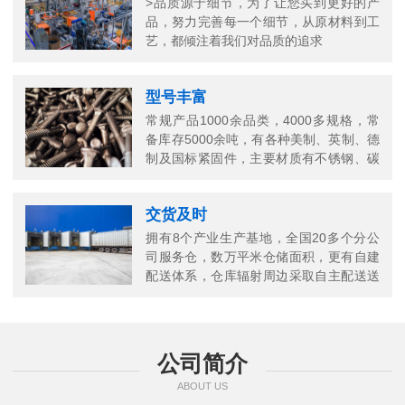
>品质源于细节，为了让您买到更好的产
品，努力完善每一个细节，从原材料到工
艺，都倾注着我们对品质的追求
型号丰富
常规产品1000余品类，4000多规格，常
备库存5000余吨，有各种美制、英制、德
制及国标紧固件，主要材质有不锈钢、碳
钢、铜以及合金结构钢等
交货及时
拥有8个产业生产基地，全国20多个分公
司服务仓，数万平米仓储面积，更有自建
配送体系，仓库辐射周边采取自主配送送
货上门，当日送当日达
公司简介
ABOUT US