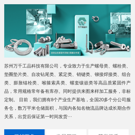
苏州万千工品科技有限公司，专业致力于生产螺母类、螺栓类、
垫圈垫片类、自攻钻尾类、紧定类、销键类、铆接焊接类、组合
类、膨胀锚栓类、喉箍索具类、螺套镶嵌类等高品质紧固件产
品，常用规格常年备有库存。同时提供来图来样加工服务，非标
定制。 目前，我们拥有8个产业生产基地，全国20多个分公司服
务仓，数万平米仓储面积，与国内各知名物流品牌达成长期合作
关系，出货后保证第一时间发货···