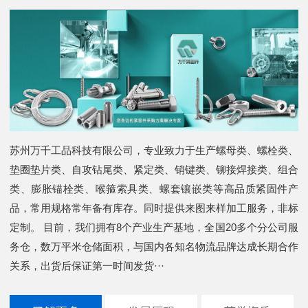
苏州万千工品科技有限公司，专业致力于生产螺母类、螺栓类、
垫圈垫片类、自攻钻尾类、紧定类、销键类、铆接焊接类、组合
类、膨胀锚栓类、喉箍索具类、螺套镶嵌类等高品质紧固件产
品，常用规格常年备有库存。同时提供来图来样加工服务，非标
定制。 目前，我们拥有8个产业生产基地，全国20多个分公司服
务仓，数万平米仓储面积，与国内各知名物流品牌达成长期合作
关系，出货后保证第一时间发货···