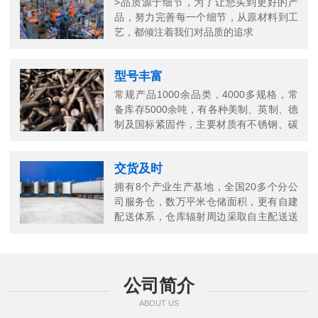
>品质源于细节，为了让您买到更好的产
品，努力完善每一个细节，从原材料到工
艺，都倾注着我们对品质的追求
型号丰富
常规产品1000余品类，4000多规格，常
备库存5000余吨，有各种美制、英制、德
制及国标紧固件，主要材质有不锈钢、碳
钢、铜以及合金结构钢等
交货及时
拥有8个产业生产基地，全国20多个分公
司服务仓，数万平米仓储面积，更有自建
配送体系，仓库辐射周边采取自主配送送
货上门，当日送当日达
公司简介
ABOUT US