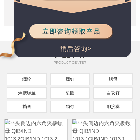
质量保证
五星服务支持
种类规格齐全
产品中心
PRODUCT CENTER
螺栓
螺钉
螺母
焊接螺丝
垫圈
自攻钉
挡圈
销钉
铆接类