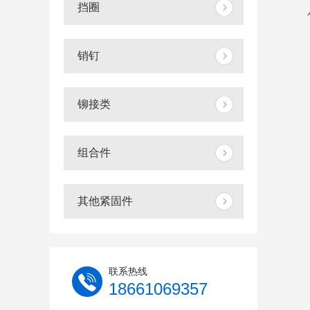
挡圈
销钉
铆接类
组合件
其他紧固件
联系热线
18661069357