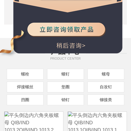
质量保证
五星服务支持
种类规格齐全
产品中心
PRODUCT CENTER
螺栓
螺钉
螺母
焊接螺丝
垫圈
自攻钉
挡圈
销钉
铆接类