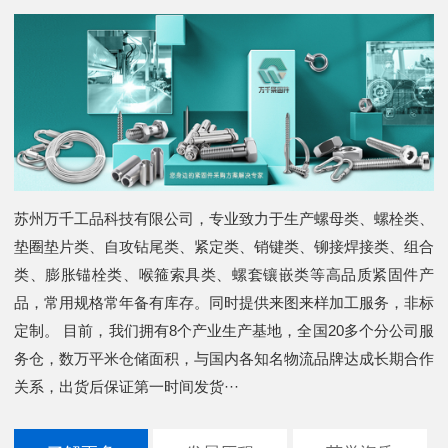
苏州万千工品科技有限公司，专业致力于生产螺母类、螺栓类、
垫圈垫片类、自攻钻尾类、紧定类、销键类、铆接焊接类、组合
类、膨胀锚栓类、喉箍索具类、螺套镶嵌类等高品质紧固件产
品，常用规格常年备有库存。同时提供来图来样加工服务，非标
定制。 目前，我们拥有8个产业生产基地，全国20多个分公司服
务仓，数万平米仓储面积，与国内各知名物流品牌达成长期合作
关系，出货后保证第一时间发货···