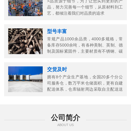
>品质源于细节，为了让您买到更好的产
品，努力完善每一个细节，从原材料到工
艺，都倾注着我们对品质的追求
型号丰富
常规产品1000余品类，4000多规格，常
备库存5000余吨，有各种美制、英制、德
制及国标紧固件，主要材质有不锈钢、碳
钢、铜以及合金结构钢等
交货及时
拥有8个产业生产基地，全国20多个分公
司服务仓，数万平米仓储面积，更有自建
配送体系，仓库辐射周边采取自主配送送
货上门，当日送当日达
公司简介
ABOUT US