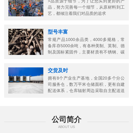
>品质源于细节，为了让您买到更好的产
品，努力完善每一个细节，从原材料到工
艺，都倾注着我们对品质的追求
型号丰富
常规产品1000余品类，4000多规格，常
备库存5000余吨，有各种美制、英制、德
制及国标紧固件，主要材质有不锈钢、碳
钢、铜以及合金结构钢等
交货及时
拥有8个产业生产基地，全国20多个分公
司服务仓，数万平米仓储面积，更有自建
配送体系，仓库辐射周边采取自主配送送
货上门，当日送当日达
公司简介
ABOUT US