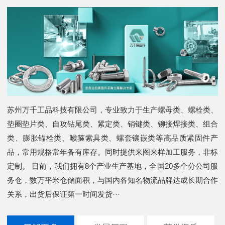
苏州万千工品科技有限公司，专业致力于生产螺母类、螺栓类、
垫圈垫片类、自攻钻尾类、紧定类、销键类、铆接焊接类、组合
类、膨胀锚栓类、喉箍索具类、螺套镶嵌类等高品质紧固件产
品，常用规格常年备有库存。同时提供来图来样加工服务，非标
定制。 目前，我们拥有8个产业生产基地，全国20多个分公司服
务仓，数万平米仓储面积，与国内各知名物流品牌达成长期合作
关系，出货后保证第一时间发货···