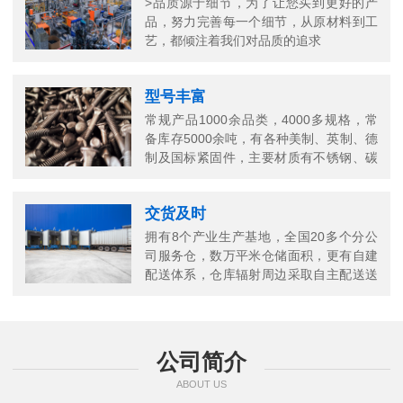
>品质源于细节，为了让您买到更好的产
品，努力完善每一个细节，从原材料到工
艺，都倾注着我们对品质的追求
型号丰富
常规产品1000余品类，4000多规格，常
备库存5000余吨，有各种美制、英制、德
制及国标紧固件，主要材质有不锈钢、碳
钢、铜以及合金结构钢等
交货及时
拥有8个产业生产基地，全国20多个分公
司服务仓，数万平米仓储面积，更有自建
配送体系，仓库辐射周边采取自主配送送
货上门，当日送当日达
公司简介
ABOUT US