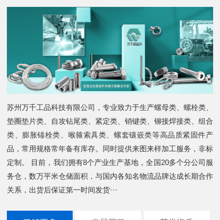
苏州万千工品科技有限公司，专业致力于生产螺母类、螺栓类、
垫圈垫片类、自攻钻尾类、紧定类、销键类、铆接焊接类、组合
类、膨胀锚栓类、喉箍索具类、螺套镶嵌类等高品质紧固件产
品，常用规格常年备有库存。同时提供来图来样加工服务，非标
定制。 目前，我们拥有8个产业生产基地，全国20多个分公司服
务仓，数万平米仓储面积，与国内各知名物流品牌达成长期合作
关系，出货后保证第一时间发货···