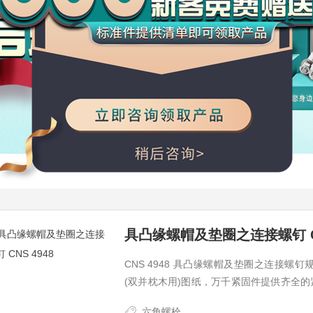
具凸缘螺帽及垫圈之连接螺钉 CN
CNS 4948 具凸缘螺帽及垫圈之连接螺钉规
(双并枕木用)图纸，万千紧固件提供齐全的
紧固
六角螺栓