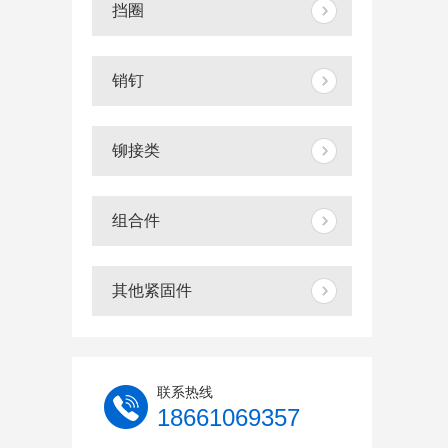
挡圈
销钉
铆接类
组合件
其他紧固件
联系热线
18661069357