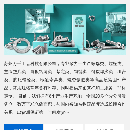
苏州万千工品科技有限公司，专业致力于生产螺母类、螺栓类、
垫圈垫片类、自攻钻尾类、紧定类、销键类、铆接焊接类、组合
类、膨胀锚栓类、喉箍索具类、螺套镶嵌类等高品质紧固件产
品，常用规格常年备有库存。同时提供来图来样加工服务，非标
定制。 目前，我们拥有8个产业生产基地，全国20多个分公司服
务仓，数万平米仓储面积，与国内各知名物流品牌达成长期合作
关系，出货后保证第一时间发货···