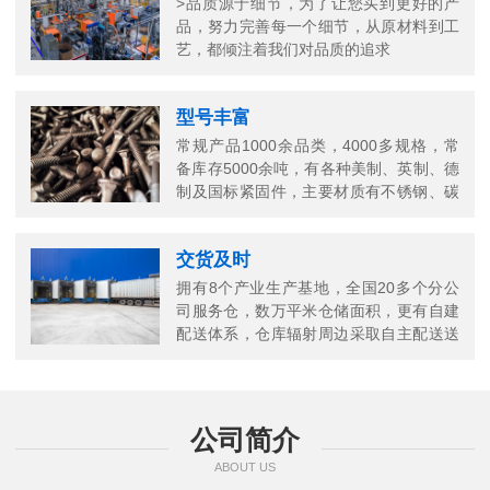
>品质源于细节，为了让您买到更好的产
品，努力完善每一个细节，从原材料到工
艺，都倾注着我们对品质的追求
型号丰富
常规产品1000余品类，4000多规格，常
备库存5000余吨，有各种美制、英制、德
制及国标紧固件，主要材质有不锈钢、碳
钢、铜以及合金结构钢等
交货及时
拥有8个产业生产基地，全国20多个分公
司服务仓，数万平米仓储面积，更有自建
配送体系，仓库辐射周边采取自主配送送
货上门，当日送当日达
公司简介
ABOUT US