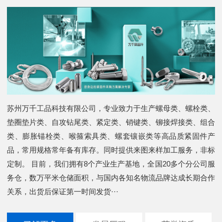
苏州万千工品科技有限公司，专业致力于生产螺母类、螺栓类、
垫圈垫片类、自攻钻尾类、紧定类、销键类、铆接焊接类、组合
类、膨胀锚栓类、喉箍索具类、螺套镶嵌类等高品质紧固件产
品，常用规格常年备有库存。同时提供来图来样加工服务，非标
定制。 目前，我们拥有8个产业生产基地，全国20多个分公司服
务仓，数万平米仓储面积，与国内各知名物流品牌达成长期合作
关系，出货后保证第一时间发货···