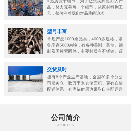
>品质源于细节，为了让您买到更好的产
品，努力完善每一个细节，从原材料到工
艺，都倾注着我们对品质的追求
型号丰富
常规产品1000余品类，4000多规格，常
备库存5000余吨，有各种美制、英制、德
制及国标紧固件，主要材质有不锈钢、碳
钢、铜以及合金结构钢等
交货及时
拥有8个产业生产基地，全国20多个分公
司服务仓，数万平米仓储面积，更有自建
配送体系，仓库辐射周边采取自主配送送
货上门，当日送当日达
公司简介
ABOUT US