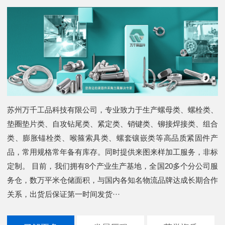
苏州万千工品科技有限公司，专业致力于生产螺母类、螺栓类、
垫圈垫片类、自攻钻尾类、紧定类、销键类、铆接焊接类、组合
类、膨胀锚栓类、喉箍索具类、螺套镶嵌类等高品质紧固件产
品，常用规格常年备有库存。同时提供来图来样加工服务，非标
定制。 目前，我们拥有8个产业生产基地，全国20多个分公司服
务仓，数万平米仓储面积，与国内各知名物流品牌达成长期合作
关系，出货后保证第一时间发货···