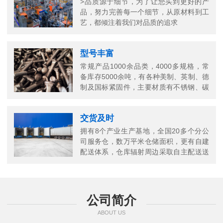
>品质源于细节，为了让您买到更好的产
品，努力完善每一个细节，从原材料到工
艺，都倾注着我们对品质的追求
型号丰富
常规产品1000余品类，4000多规格，常
备库存5000余吨，有各种美制、英制、德
制及国标紧固件，主要材质有不锈钢、碳
钢、铜以及合金结构钢等
交货及时
拥有8个产业生产基地，全国20多个分公
司服务仓，数万平米仓储面积，更有自建
配送体系，仓库辐射周边采取自主配送送
货上门，当日送当日达
公司简介
ABOUT US