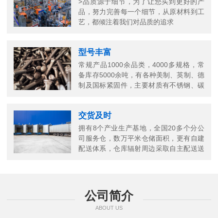
>品质源于细节，为了让您买到更好的产
品，努力完善每一个细节，从原材料到工
艺，都倾注着我们对品质的追求
型号丰富
常规产品1000余品类，4000多规格，常
备库存5000余吨，有各种美制、英制、德
制及国标紧固件，主要材质有不锈钢、碳
钢、铜以及合金结构钢等
交货及时
拥有8个产业生产基地，全国20多个分公
司服务仓，数万平米仓储面积，更有自建
配送体系，仓库辐射周边采取自主配送送
货上门，当日送当日达
公司简介
ABOUT US