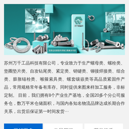
苏州万千工品科技有限公司，专业致力于生产螺母类、螺栓类、
垫圈垫片类、自攻钻尾类、紧定类、销键类、铆接焊接类、组合
类、膨胀锚栓类、喉箍索具类、螺套镶嵌类等高品质紧固件产
品，常用规格常年备有库存。同时提供来图来样加工服务，非标
定制。 目前，我们拥有8个产业生产基地，全国20多个分公司服
务仓，数万平米仓储面积，与国内各知名物流品牌达成长期合作
关系，出货后保证第一时间发货···