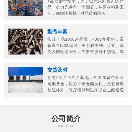
>品质源于细节，为了让您买到更好的产
品，努力完善每一个细节，从原材料到工
艺，都倾注着我们对品质的追求
型号丰富
常规产品1000余品类，4000多规格，常
备库存5000余吨，有各种美制、英制、德
制及国标紧固件，主要材质有不锈钢、碳
钢、铜以及合金结构钢等
交货及时
拥有8个产业生产基地，全国20多个分公
司服务仓，数万平米仓储面积，更有自建
配送体系，仓库辐射周边采取自主配送送
货上门，当日送当日达
公司简介
ABOUT US