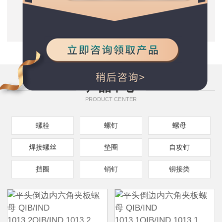
质量保证
五星服务支持
种类规格齐全
产品中心
PRODUCT CENTER
螺栓
螺钉
螺母
焊接螺丝
垫圈
自攻钉
挡圈
销钉
铆接类