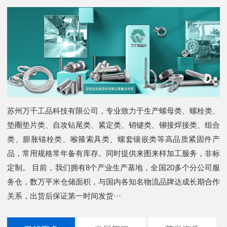
苏州万千工品科技有限公司，专业致力于生产螺母类、螺栓类、
垫圈垫片类、自攻钻尾类、紧定类、销键类、铆接焊接类、组合
类、膨胀锚栓类、喉箍索具类、螺套镶嵌类等高品质紧固件产
品，常用规格常年备有库存。同时提供来图来样加工服务，非标
定制。 目前，我们拥有8个产业生产基地，全国20多个分公司服
务仓，数万平米仓储面积，与国内各知名物流品牌达成长期合作
关系，出货后保证第一时间发货···