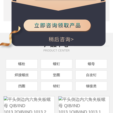
质量保证
五星服务支持
种类规格齐全
产品中心
PRODUCT CENTER
螺栓
螺钉
螺母
焊接螺丝
垫圈
自攻钉
挡圈
销钉
铆接类