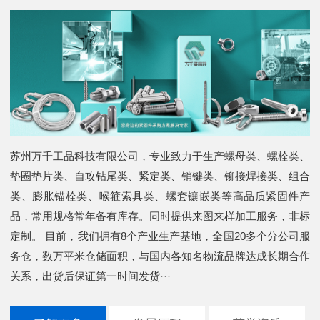
苏州万千工品科技有限公司，专业致力于生产螺母类、螺栓类、
垫圈垫片类、自攻钻尾类、紧定类、销键类、铆接焊接类、组合
类、膨胀锚栓类、喉箍索具类、螺套镶嵌类等高品质紧固件产
品，常用规格常年备有库存。同时提供来图来样加工服务，非标
定制。 目前，我们拥有8个产业生产基地，全国20多个分公司服
务仓，数万平米仓储面积，与国内各知名物流品牌达成长期合作
关系，出货后保证第一时间发货···