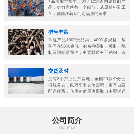
>品质源于细节，为了让您买到更好的产
品，努力完善每一个细节，从原材料到工
艺，都倾注着我们对品质的追求
型号丰富
常规产品1000余品类，4000多规格，常
备库存5000余吨，有各种美制、英制、德
制及国标紧固件，主要材质有不锈钢、碳
钢、铜以及合金结构钢等
交货及时
拥有8个产业生产基地，全国20多个分公
司服务仓，数万平米仓储面积，更有自建
配送体系，仓库辐射周边采取自主配送送
货上门，当日送当日达
公司简介
ABOUT US