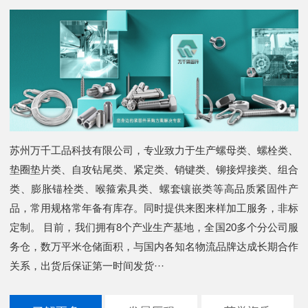
苏州万千工品科技有限公司，专业致力于生产螺母类、螺栓类、
垫圈垫片类、自攻钻尾类、紧定类、销键类、铆接焊接类、组合
类、膨胀锚栓类、喉箍索具类、螺套镶嵌类等高品质紧固件产
品，常用规格常年备有库存。同时提供来图来样加工服务，非标
定制。 目前，我们拥有8个产业生产基地，全国20多个分公司服
务仓，数万平米仓储面积，与国内各知名物流品牌达成长期合作
关系，出货后保证第一时间发货···