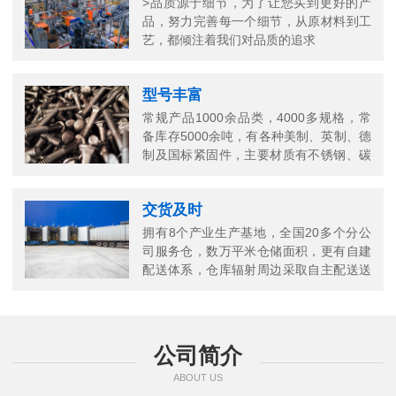
>品质源于细节，为了让您买到更好的产
品，努力完善每一个细节，从原材料到工
艺，都倾注着我们对品质的追求
型号丰富
常规产品1000余品类，4000多规格，常
备库存5000余吨，有各种美制、英制、德
制及国标紧固件，主要材质有不锈钢、碳
钢、铜以及合金结构钢等
交货及时
拥有8个产业生产基地，全国20多个分公
司服务仓，数万平米仓储面积，更有自建
配送体系，仓库辐射周边采取自主配送送
货上门，当日送当日达
公司简介
ABOUT US