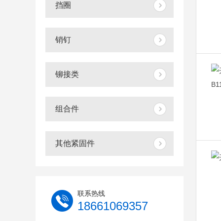
挡圈
销钉
铆接类
组合件
其他紧固件
联系热线
18661069357