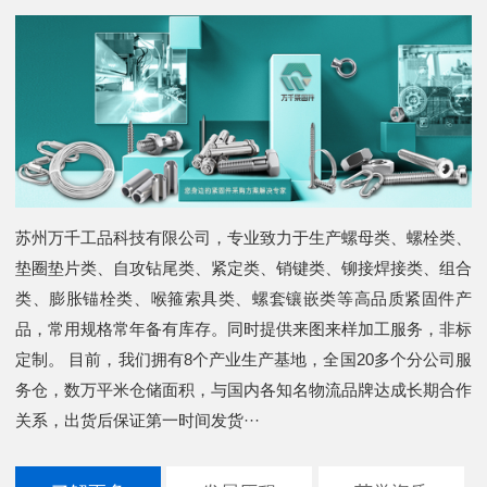
苏州万千工品科技有限公司，专业致力于生产螺母类、螺栓类、
垫圈垫片类、自攻钻尾类、紧定类、销键类、铆接焊接类、组合
类、膨胀锚栓类、喉箍索具类、螺套镶嵌类等高品质紧固件产
品，常用规格常年备有库存。同时提供来图来样加工服务，非标
定制。 目前，我们拥有8个产业生产基地，全国20多个分公司服
务仓，数万平米仓储面积，与国内各知名物流品牌达成长期合作
关系，出货后保证第一时间发货···