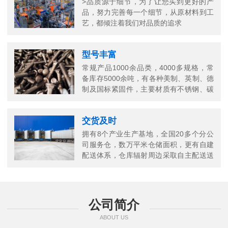
>品质源于细节，为了让您买到更好的产
品，努力完善每一个细节，从原材料到工
艺，都倾注着我们对品质的追求
型号丰富
常规产品1000余品类，4000多规格，常
备库存5000余吨，有各种美制、英制、德
制及国标紧固件，主要材质有不锈钢、碳
钢、铜以及合金结构钢等
交货及时
拥有8个产业生产基地，全国20多个分公
司服务仓，数万平米仓储面积，更有自建
配送体系，仓库辐射周边采取自主配送送
货上门，当日送当日达
公司简介
ABOUT US