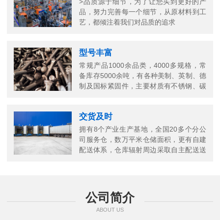
>品质源于细节，为了让您买到更好的产
品，努力完善每一个细节，从原材料到工
艺，都倾注着我们对品质的追求
型号丰富
常规产品1000余品类，4000多规格，常
备库存5000余吨，有各种美制、英制、德
制及国标紧固件，主要材质有不锈钢、碳
钢、铜以及合金结构钢等
交货及时
拥有8个产业生产基地，全国20多个分公
司服务仓，数万平米仓储面积，更有自建
配送体系，仓库辐射周边采取自主配送送
货上门，当日送当日达
公司简介
ABOUT US