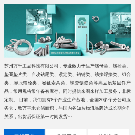
苏州万千工品科技有限公司，专业致力于生产螺母类、螺栓类、
垫圈垫片类、自攻钻尾类、紧定类、销键类、铆接焊接类、组合
类、膨胀锚栓类、喉箍索具类、螺套镶嵌类等高品质紧固件产
品，常用规格常年备有库存。同时提供来图来样加工服务，非标
定制。 目前，我们拥有8个产业生产基地，全国20多个分公司服
务仓，数万平米仓储面积，与国内各知名物流品牌达成长期合作
关系，出货后保证第一时间发货···