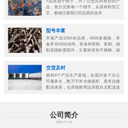
>品质源于细节，为了让您买到更好的产
品，努力完善每一个细节，从原材料到工
艺，都倾注着我们对品质的追求
型号丰富
常规产品1000余品类，4000多规格，常
备库存5000余吨，有各种美制、英制、德
制及国标紧固件，主要材质有不锈钢、碳
钢、铜以及合金结构钢等
交货及时
拥有8个产业生产基地，全国20多个分公
司服务仓，数万平米仓储面积，更有自建
配送体系，仓库辐射周边采取自主配送送
货上门，当日送当日达
公司简介
ABOUT US