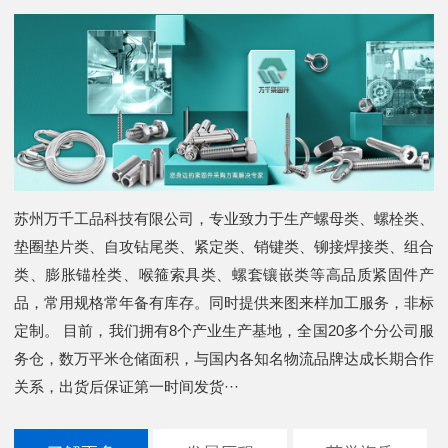
苏州万千工品科技有限公司，专业致力于生产螺母类、螺栓类、
垫圈垫片类、自攻钻尾类、紧定类、销键类、铆接焊接类、组合
类、膨胀锚栓类、喉箍索具类、螺套镶嵌类等高品质紧固件产
品，常用规格常年备有库存。同时提供来图来样加工服务，非标
定制。 目前，我们拥有8个产业生产基地，全国20多个分公司服
务仓，数万平米仓储面积，与国内各知名物流品牌达成长期合作
关系，出货后保证第一时间发货···