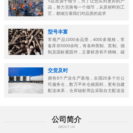
>品质源于细节，为了让您买到更好的产
品，努力完善每一个细节，从原材料到工
艺，都倾注着我们对品质的追求
型号丰富
常规产品1000余品类，4000多规格，常
备库存5000余吨，有各种美制、英制、德
制及国标紧固件，主要材质有不锈钢、碳
钢、铜以及合金结构钢等
交货及时
拥有8个产业生产基地，全国20多个分公
司服务仓，数万平米仓储面积，更有自建
配送体系，仓库辐射周边采取自主配送送
货上门，当日送当日达
公司简介
ABOUT US