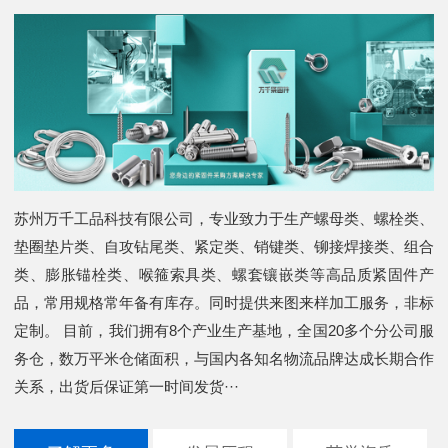
苏州万千工品科技有限公司，专业致力于生产螺母类、螺栓类、
垫圈垫片类、自攻钻尾类、紧定类、销键类、铆接焊接类、组合
类、膨胀锚栓类、喉箍索具类、螺套镶嵌类等高品质紧固件产
品，常用规格常年备有库存。同时提供来图来样加工服务，非标
定制。 目前，我们拥有8个产业生产基地，全国20多个分公司服
务仓，数万平米仓储面积，与国内各知名物流品牌达成长期合作
关系，出货后保证第一时间发货···