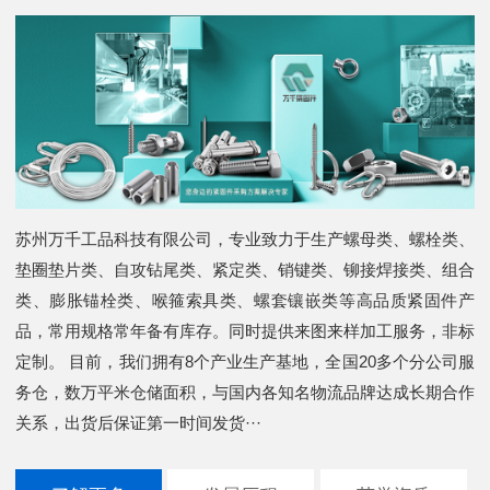
苏州万千工品科技有限公司，专业致力于生产螺母类、螺栓类、
垫圈垫片类、自攻钻尾类、紧定类、销键类、铆接焊接类、组合
类、膨胀锚栓类、喉箍索具类、螺套镶嵌类等高品质紧固件产
品，常用规格常年备有库存。同时提供来图来样加工服务，非标
定制。 目前，我们拥有8个产业生产基地，全国20多个分公司服
务仓，数万平米仓储面积，与国内各知名物流品牌达成长期合作
关系，出货后保证第一时间发货···