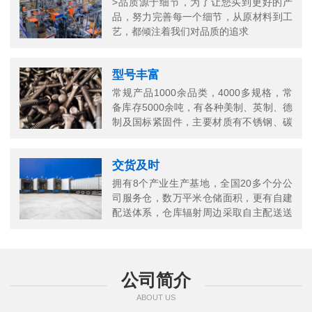
>品质源于细节，为了让您买到更好的产
品，努力完善每一个细节，从原材料到工
艺，都倾注着我们对品质的追求
型号丰富
常规产品1000余品类，4000多规格，常
备库存5000余吨，有各种美制、英制、德
制及国标紧固件，主要材质有不锈钢、碳
钢、铜以及合金结构钢等
交货及时
拥有8个产业生产基地，全国20多个分公
司服务仓，数万平米仓储面积，更有自建
配送体系，仓库辐射周边采取自主配送送
货上门，当日送当日达
公司简介
ABOUT US