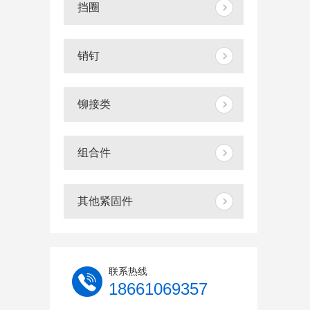
挡圈
销钉
铆接类
组合件
其他紧固件
联系热线
18661069357