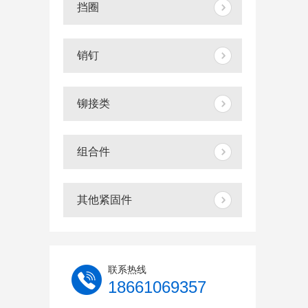
挡圈
销钉
铆接类
组合件
其他紧固件
联系热线
18661069357