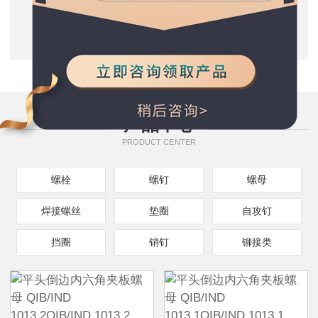
质量保证
五星服务支持
种类规格齐全
产品中心
PRODUCT CENTER
螺栓
螺钉
螺母
焊接螺丝
垫圈
自攻钉
挡圈
销钉
铆接类