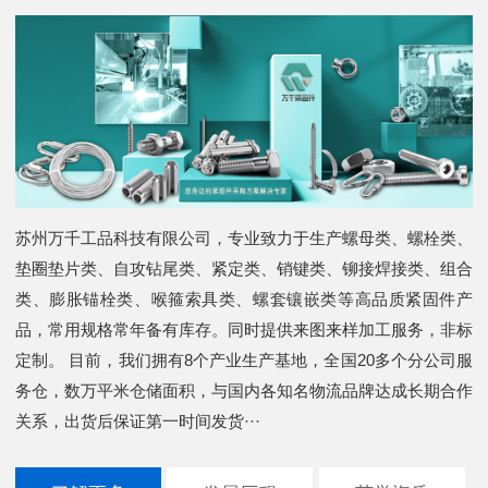
苏州万千工品科技有限公司，专业致力于生产螺母类、螺栓类、
垫圈垫片类、自攻钻尾类、紧定类、销键类、铆接焊接类、组合
类、膨胀锚栓类、喉箍索具类、螺套镶嵌类等高品质紧固件产
品，常用规格常年备有库存。同时提供来图来样加工服务，非标
定制。 目前，我们拥有8个产业生产基地，全国20多个分公司服
务仓，数万平米仓储面积，与国内各知名物流品牌达成长期合作
关系，出货后保证第一时间发货···