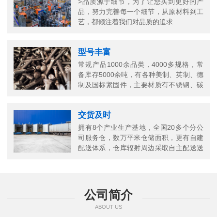
>品质源于细节，为了让您买到更好的产
品，努力完善每一个细节，从原材料到工
艺，都倾注着我们对品质的追求
型号丰富
常规产品1000余品类，4000多规格，常
备库存5000余吨，有各种美制、英制、德
制及国标紧固件，主要材质有不锈钢、碳
钢、铜以及合金结构钢等
交货及时
拥有8个产业生产基地，全国20多个分公
司服务仓，数万平米仓储面积，更有自建
配送体系，仓库辐射周边采取自主配送送
货上门，当日送当日达
公司简介
ABOUT US