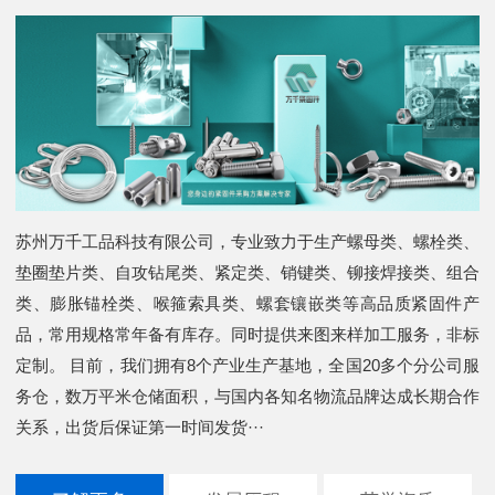
苏州万千工品科技有限公司，专业致力于生产螺母类、螺栓类、
垫圈垫片类、自攻钻尾类、紧定类、销键类、铆接焊接类、组合
类、膨胀锚栓类、喉箍索具类、螺套镶嵌类等高品质紧固件产
品，常用规格常年备有库存。同时提供来图来样加工服务，非标
定制。 目前，我们拥有8个产业生产基地，全国20多个分公司服
务仓，数万平米仓储面积，与国内各知名物流品牌达成长期合作
关系，出货后保证第一时间发货···