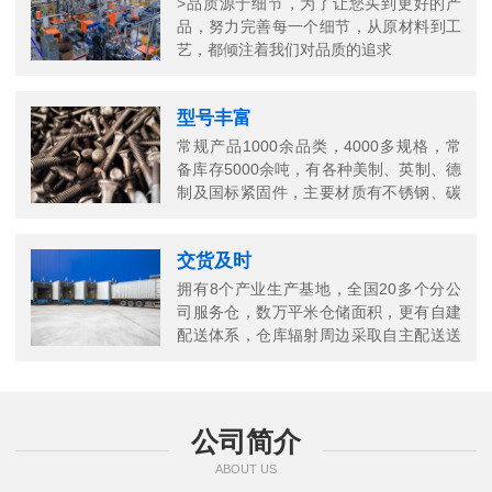
>品质源于细节，为了让您买到更好的产
品，努力完善每一个细节，从原材料到工
艺，都倾注着我们对品质的追求
型号丰富
常规产品1000余品类，4000多规格，常
备库存5000余吨，有各种美制、英制、德
制及国标紧固件，主要材质有不锈钢、碳
钢、铜以及合金结构钢等
交货及时
拥有8个产业生产基地，全国20多个分公
司服务仓，数万平米仓储面积，更有自建
配送体系，仓库辐射周边采取自主配送送
货上门，当日送当日达
公司简介
ABOUT US