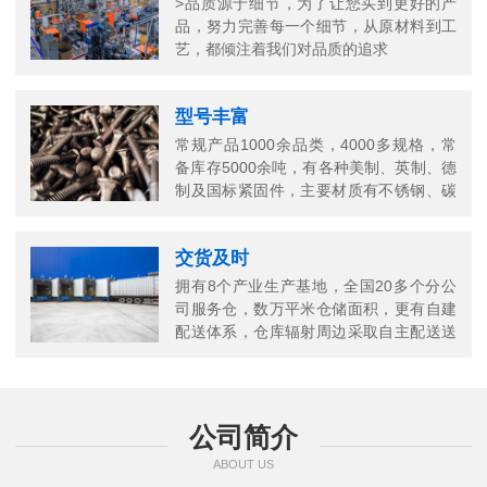
>品质源于细节，为了让您买到更好的产
品，努力完善每一个细节，从原材料到工
艺，都倾注着我们对品质的追求
型号丰富
常规产品1000余品类，4000多规格，常
备库存5000余吨，有各种美制、英制、德
制及国标紧固件，主要材质有不锈钢、碳
钢、铜以及合金结构钢等
交货及时
拥有8个产业生产基地，全国20多个分公
司服务仓，数万平米仓储面积，更有自建
配送体系，仓库辐射周边采取自主配送送
货上门，当日送当日达
公司简介
ABOUT US