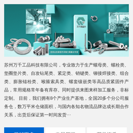
苏州万千工品科技有限公司，专业致力于生产螺母类、螺栓类、
垫圈垫片类、自攻钻尾类、紧定类、销键类、铆接焊接类、组合
类、膨胀锚栓类、喉箍索具类、螺套镶嵌类等高品质紧固件产
品，常用规格常年备有库存。同时提供来图来样加工服务，非标
定制。 目前，我们拥有8个产业生产基地，全国20多个分公司服
务仓，数万平米仓储面积，与国内各知名物流品牌达成长期合作
关系，出货后保证第一时间发货···