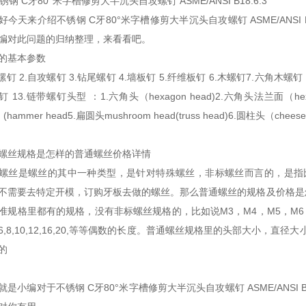
好今天来介绍不锈钢 C牙80°米字槽修剪大半沉头自攻螺钉 ASME/ANSI
编对此问题的归纳整理，来看看吧。
的基本参数
螺钉 2.自攻螺钉 3.钻尾螺钉 4.墙板钉 5.纤维板钉 6.木螺钉7.六角木螺钉 
 13.链带螺钉头型 ：1.六角头（hexagon head)2.六角头法兰面（hexagon h
d (hammer head5.扁圆头mushroom head(truss head)6.圆柱头（chee
螺丝规格是怎样的普通螺丝价格详情
螺丝是螺丝的其中一种类型，是针对特殊螺丝，非标螺丝而言的，是指
不需要去特定开模，订购牙板去做的螺丝。那么普通螺丝的规格及价格是
准规格里都有的规格，没有非标螺丝规格的，比如说M3，M4，M5，M
6,8,10,12,16,20,等等偶数的长度。普通螺丝规格里的头部大小，
的
就是小编对于不锈钢 C牙80°米字槽修剪大半沉头自攻螺钉 ASME/ANSI