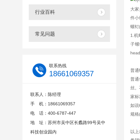
大家
行业百科
件小
螺钉
常见问题
1.机
子螺钉
hea
联系热线
普通
18661069357
普通
丝。
联系人：陈经理
家标
手 机：18661069357
如说
电 话：400-6787-447
规格
地 址：苏州市吴中区长蠡路99号吴中
以上
科技创业园内